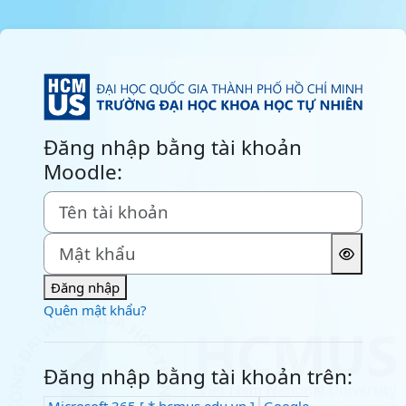
Chuyển tới nội dung chính
Đăng nhập vào
Đăng nhập bằng tài khoản
Moodle:
Tên tài khoản
Mật khẩu
Đăng nhập
Quên mật khẩu?
Đăng nhập bằng tài khoản trên:
Microsoft 365 [ *.hcmus.edu.vn ]
Google