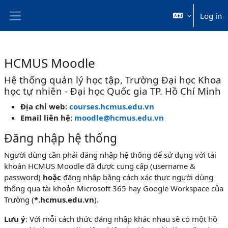
Skip to main content
Log in
Side panel
HCMUS Moodle
Hệ thống quản lý học tập, Trường Đại học Khoa
học tự nhiên - Đại học Quốc gia TP. Hồ Chí Minh
Địa chỉ web:
courses.hcmus.edu.vn
Email liên hệ:
moodle@hcmus.edu.vn
Đăng nhập hệ thống
Người dùng cần phải đăng nhập hệ thống để sử dụng với tài
khoản HCMUS Moodle đã được cung cấp (username &
password)
hoặc
đăng nhập bằng cách xác thực người dùng
thông qua tài khoản Microsoft 365 hay Google Workspace của
Trường (
*.hcmus.edu.vn
).
Lưu ý
: Với mỗi cách thức đăng nhập khác nhau sẽ có một hồ