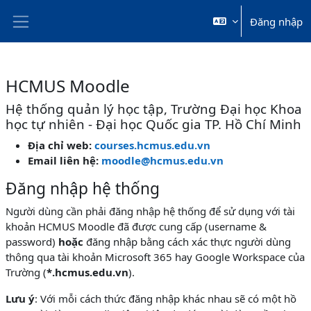
Chuyển tới nội dung chính
Đăng nhập
Bảng điều khiển cạnh
HCMUS Moodle
Hệ thống quản lý học tập, Trường Đại học Khoa
học tự nhiên - Đại học Quốc gia TP. Hồ Chí Minh
Địa chỉ web:
courses.hcmus.edu.vn
Email liên hệ:
moodle@hcmus.edu.vn
Đăng nhập hệ thống
Người dùng cần phải đăng nhập hệ thống để sử dụng với tài
khoản HCMUS Moodle đã được cung cấp (username &
password)
hoặc
đăng nhập bằng cách xác thực người dùng
thông qua tài khoản Microsoft 365 hay Google Workspace của
Trường (
*.hcmus.edu.vn
).
Lưu ý
: Với mỗi cách thức đăng nhập khác nhau sẽ có một hồ